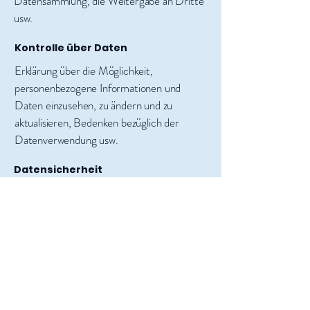
Datensammlung, die Weitergabe an Dritte
usw.
Kontrolle über Daten
Erklärung über die Möglichkeit,
personenbezogene Informationen und
Daten einzusehen, zu ändern und zu
aktualisieren, Bedenken bezüglich der
Datenverwendung usw.
Datensicherheit
Schutzmaßnahmen der Nutzerdaten,
Datenverschlüsselung,
Serverinformationen, auf denen die Daten
gespeichert werden, Datenübertragung
usw.
Erfahre
hier
mehr.